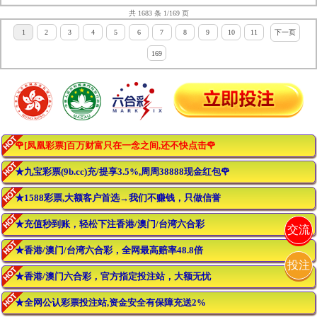
共 1683 条 1/169 页
1
2
3
4
5
6
7
8
9
10
11
下一页
169
🌹[凤凰彩票]百万财富只在一念之间,还不快点击🌹
★九宝彩票(9b.cc)充/提享3.5%,周周38888现金红包🌹
★1588彩票,大额客户首选→我们不赚钱，只做信誉
★充值秒到账，轻松下注香港/澳门/台湾六合彩
交流
★香港/澳门/台湾六合彩，全网最高赔率48.8倍
投注
★香港/澳门六合彩，官方指定投注站，大额无忧
★全网公认彩票投注站,资金安全有保障充送2%