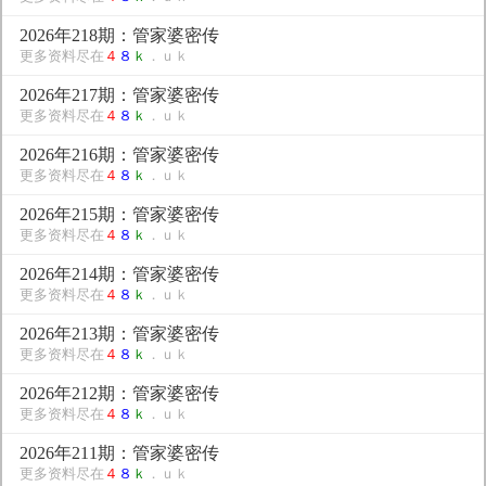
2026年218期：管家婆密传
更多资料尽在
４
８
ｋ
．ｕｋ
2026年217期：管家婆密传
更多资料尽在
４
８
ｋ
．ｕｋ
2026年216期：管家婆密传
更多资料尽在
４
８
ｋ
．ｕｋ
2026年215期：管家婆密传
更多资料尽在
４
８
ｋ
．ｕｋ
2026年214期：管家婆密传
更多资料尽在
４
８
ｋ
．ｕｋ
2026年213期：管家婆密传
更多资料尽在
４
８
ｋ
．ｕｋ
2026年212期：管家婆密传
更多资料尽在
４
８
ｋ
．ｕｋ
2026年211期：管家婆密传
更多资料尽在
４
８
ｋ
．ｕｋ