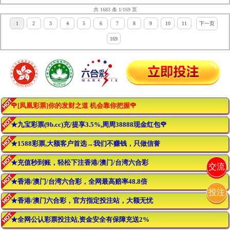
共 1683 条 1/169 页
1
2
3
4
5
6
7
8
9
10
11
下一页
169
🌹[凤凰彩票]你的发财之道 机会靠你把握🌹
★九宝彩票(9b.cc)充/提享3.5%,周周38888现金红包🌹
★1588彩票,大额客户首选→我们不赚钱，只做信誉
★充值秒到账，轻松下注香港/澳门/台湾六合彩
交流
★香港/澳门/台湾六合彩，全网最高赔率48.8倍
投注
★香港/澳门六合彩，官方指定投注站，大额无忧
★全网公认彩票投注站,资金安全有保障充送2%