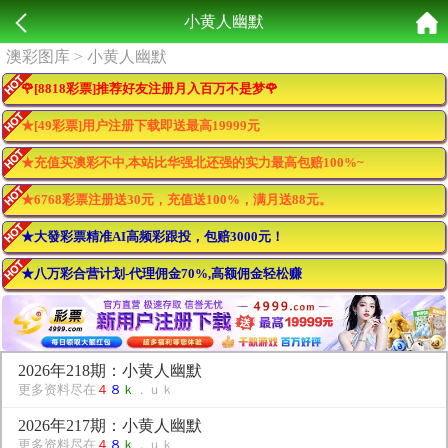
小黄人幽默
澳彩图库
> 小黄人幽默
🌹[8818彩票]推荐好友注册月入百万不是梦🌹
★[49彩票]用户注册下载即送最高19999元
★充值买澳彩不中,本站比华强北还强的实力最高包赔100%~
★6768彩票注册送30元，充值送100%，满月送88元。
★大發彩票精准AI高频彩跟投，包赔3000元！
★八万彩合营计划-代理佣金70%,高额佣金轻松赚
2026年218期：小黄人幽默
更多资料尽在
４
８
ｋ
．ｕｋ
2026年217期：小黄人幽默
更多资料尽在
４
８
ｋ
．ｕｋ