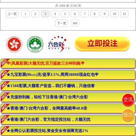
共 1684 条 3/169 页
上一页
1
2
3
4
5
6
7
8
9
10
11
下一页
169
🌹[凤凰彩票]大额无忧,百万提款三分钟到账🌹
★九宝彩票(9b.cc)充/提享3.5%,周周38888现金红包🌹
★1588彩票,大额客户首选→我们不赚钱，只做信誉
★充值秒到账，轻松下注香港/澳门/台湾六合彩
交流
★香港/澳门/台湾六合彩，全网最高赔率48.8倍
投注
★香港/澳门六合彩，官方指定投注站，大额无忧
★全网公认彩票投注站,资金安全有保障充送2%