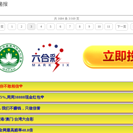
快递报
共 1684 条 3/169 页
一页
1
2
3
4
5
6
7
8
9
10
11
下一页
到你不敢相信🌹
.5%,周周38888现金红包🌹
选→我们不赚钱，只做信誉
港/澳门/台湾六合彩
全网最高赔率48.8倍