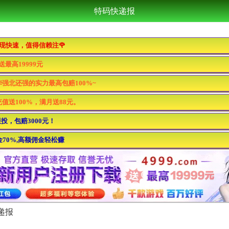
特码快递报
，提现快速，值得信赖注🌹
送最高19999元
强北还强的实力最高包赔100%~
充值送100%，满月送88元。
投，包赔3000元！
70%,高额佣金轻松赚
快递报