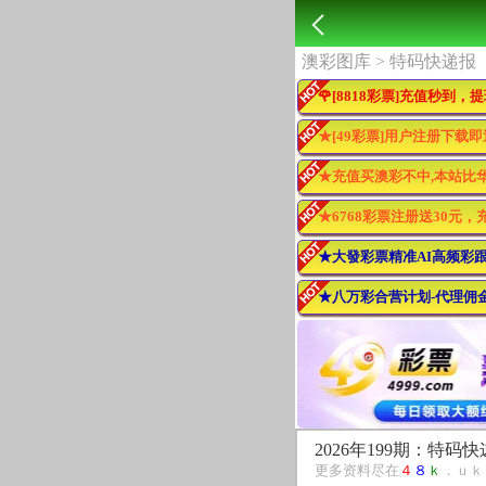
澳彩图库
> 特码快递报
🌹[8818彩票]充值秒到
★[49彩票]用户注册下载即
★充值买澳彩不中,本站比华
★6768彩票注册送30元，
★大發彩票精准AI高频彩跟
★八万彩合营计划-代理佣金
2026年199期：特码
更多资料尽在
４
８
ｋ
．ｕｋ