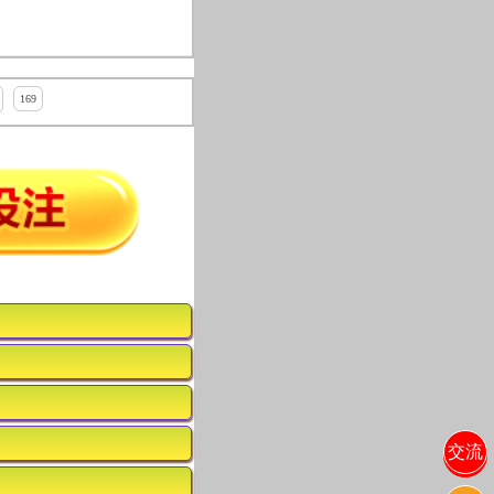
169
交流