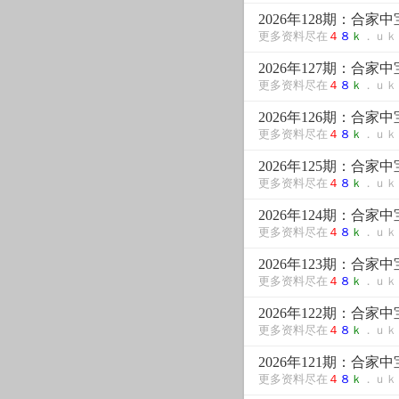
2026年128期：合家中
更多资料尽在
４
８
ｋ
．ｕｋ
2026年127期：合家中
更多资料尽在
４
８
ｋ
．ｕｋ
2026年126期：合家中
更多资料尽在
４
８
ｋ
．ｕｋ
2026年125期：合家中
更多资料尽在
４
８
ｋ
．ｕｋ
2026年124期：合家中
更多资料尽在
４
８
ｋ
．ｕｋ
2026年123期：合家中
更多资料尽在
４
８
ｋ
．ｕｋ
2026年122期：合家中
更多资料尽在
４
８
ｋ
．ｕｋ
2026年121期：合家中
更多资料尽在
４
８
ｋ
．ｕｋ