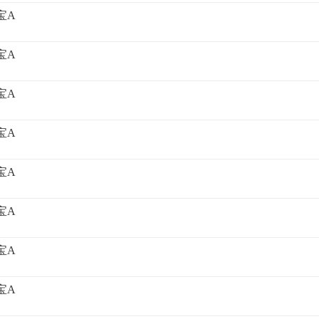
宝A
宝A
宝A
宝A
宝A
宝A
宝A
宝A