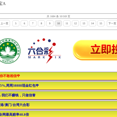
宝A
共 1684 条 10/169 页
上一页
5
6
7
8
9
10
11
12
13
14
15
下一页
到你不敢相信🌹
.5%,周周38888现金红包🌹
选→我们不赚钱，只做信誉
港/澳门/台湾六合彩
全网最高赔率48.8倍