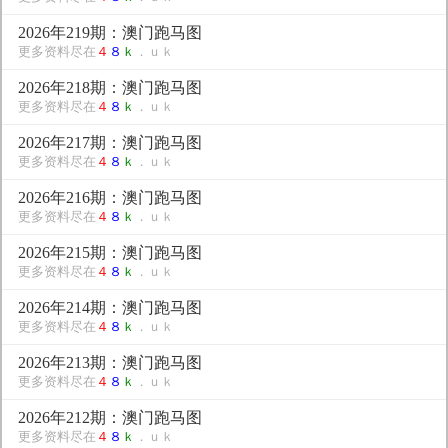
2026年219期：澳门跑马图
更多资料尽在
４
８
ｋ
．ｕｋ
2026年218期：澳门跑马图
更多资料尽在
４
８
ｋ
．ｕｋ
2026年217期：澳门跑马图
更多资料尽在
４
８
ｋ
．ｕｋ
2026年216期：澳门跑马图
更多资料尽在
４
８
ｋ
．ｕｋ
2026年215期：澳门跑马图
更多资料尽在
４
８
ｋ
．ｕｋ
2026年214期：澳门跑马图
更多资料尽在
４
８
ｋ
．ｕｋ
2026年213期：澳门跑马图
更多资料尽在
４
８
ｋ
．ｕｋ
2026年212期：澳门跑马图
更多资料尽在
４
８
ｋ
．ｕｋ