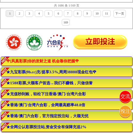
共 1686 条 1/169 页
1
2
3
4
5
6
7
8
9
10
11
下一页
169
🌹[凤凰彩票]你的发财之道 机会靠你把握🌹
★九宝彩票(9b.cc)充/提享3.5%,周周38888现金红包🌹
★1588彩票,大额客户首选→我们不赚钱，只做信誉
★充值秒到账，轻松下注香港/澳门/台湾六合彩
交流
★香港/澳门/台湾六合彩，全网最高赔率48.8倍
投注
★香港/澳门六合彩，官方指定投注站，大额无忧
★全网公认彩票投注站,资金安全有保障充送2%