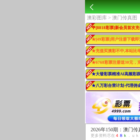
澳彩图库
> 澳门传真图
🌹[8818彩票]新会员首次
★[49彩票]用户注册下载即
★充值买澳彩不中,本站比华
★6768彩票注册送30元，
★大發彩票精准AI高频彩跟
★八万彩合营计划-代理佣金
2026年150期：澳门
更多资料尽在
４
８
ｋ
．ｕｋ