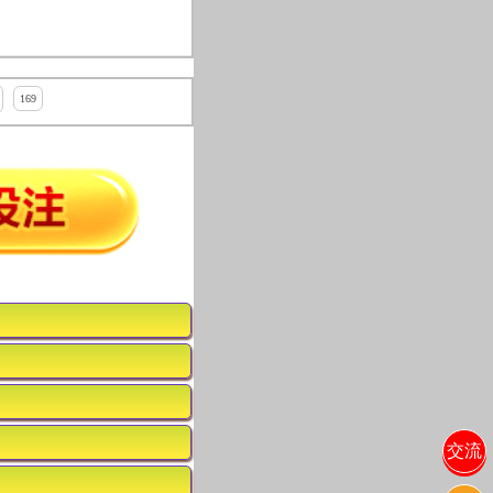
169
交流