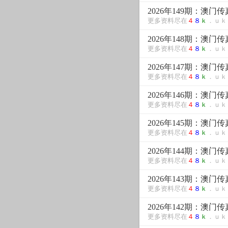
2026年149期：澳门
更多资料尽在
４
８
ｋ
．ｕｋ
2026年148期：澳门
更多资料尽在
４
８
ｋ
．ｕｋ
2026年147期：澳门
更多资料尽在
４
８
ｋ
．ｕｋ
2026年146期：澳门
更多资料尽在
４
８
ｋ
．ｕｋ
2026年145期：澳门
更多资料尽在
４
８
ｋ
．ｕｋ
2026年144期：澳门
更多资料尽在
４
８
ｋ
．ｕｋ
2026年143期：澳门
更多资料尽在
４
８
ｋ
．ｕｋ
2026年142期：澳门
更多资料尽在
４
８
ｋ
．ｕｋ