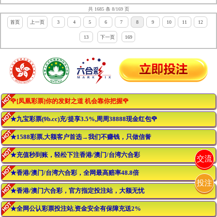
共 1685 条 8/169 页
首页
上一页
3
4
5
6
7
8
9
10
11
12
13
下一页
169
🌹[凤凰彩票]你的发财之道 机会靠你把握🌹
★九宝彩票(9b.cc)充/提享3.5%,周周38888现金红包🌹
★1588彩票,大额客户首选→我们不赚钱，只做信誉
★充值秒到账，轻松下注香港/澳门/台湾六合彩
交流
★香港/澳门/台湾六合彩，全网最高赔率48.8倍
投注
★香港/澳门六合彩，官方指定投注站，大额无忧
★全网公认彩票投注站,资金安全有保障充送2%