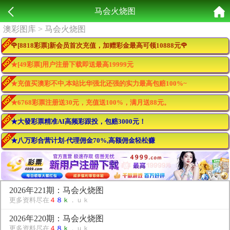
马会火烧图
澳彩图库
> 马会火烧图
🌹[8818彩票]新会员首次充值，加赠彩金最高可领10888元🌹
★[49彩票]用户注册下载即送最高19999元
★充值买澳彩不中,本站比华强北还强的实力最高包赔100%~
★6768彩票注册送30元，充值送100%，满月送88元。
★大發彩票精准AI高频彩跟投，包赔3000元！
★八万彩合营计划-代理佣金70%,高额佣金轻松赚
2026年221期：马会火烧图
更多资料尽在
４
８
ｋ
．ｕｋ
2026年220期：马会火烧图
更多资料尽在
４
８
ｋ
．ｕｋ