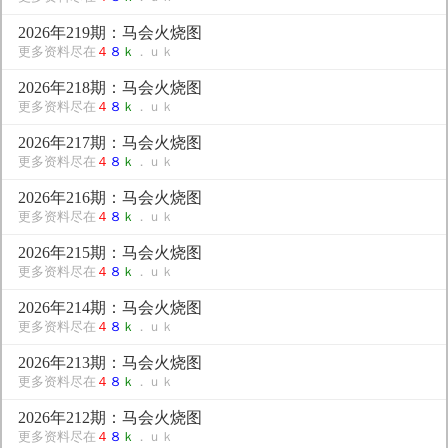
2026年219期：马会火烧图
更多资料尽在
４
８
ｋ
．ｕｋ
2026年218期：马会火烧图
更多资料尽在
４
８
ｋ
．ｕｋ
2026年217期：马会火烧图
更多资料尽在
４
８
ｋ
．ｕｋ
2026年216期：马会火烧图
更多资料尽在
４
８
ｋ
．ｕｋ
2026年215期：马会火烧图
更多资料尽在
４
８
ｋ
．ｕｋ
2026年214期：马会火烧图
更多资料尽在
４
８
ｋ
．ｕｋ
2026年213期：马会火烧图
更多资料尽在
４
８
ｋ
．ｕｋ
2026年212期：马会火烧图
更多资料尽在
４
８
ｋ
．ｕｋ