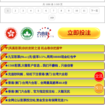
共 1686 条 1/169 页
1
2
3
4
5
6
7
8
9
10
11
下一页
169
🌹[凤凰彩票]你的发财之道 机会靠你把握🌹
★九宝彩票(9b.cc)充/提享3.5%,周周38888现金红包🌹
★1588彩票,大额客户首选→我们不赚钱，只做信誉
★充值秒到账，轻松下注香港/澳门/台湾六合彩
交流
★香港/澳门/台湾六合彩，全网最高赔率48.8倍
投注
★香港/澳门六合彩，官方指定投注站，大额无忧
★全网公认彩票投注站,资金安全有保障充送2%