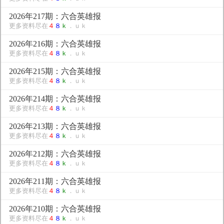
2026年217期：六合英雄报
更多资料尽在
４
８
ｋ
．ｕｋ
2026年216期：六合英雄报
更多资料尽在
４
８
ｋ
．ｕｋ
2026年215期：六合英雄报
更多资料尽在
４
８
ｋ
．ｕｋ
2026年214期：六合英雄报
更多资料尽在
４
８
ｋ
．ｕｋ
2026年213期：六合英雄报
更多资料尽在
４
８
ｋ
．ｕｋ
2026年212期：六合英雄报
更多资料尽在
４
８
ｋ
．ｕｋ
2026年211期：六合英雄报
更多资料尽在
４
８
ｋ
．ｕｋ
2026年210期：六合英雄报
更多资料尽在
４
８
ｋ
．ｕｋ