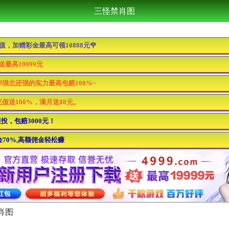
三怪禁肖图
充值，加赠彩金最高可领10888元🌹
送最高19999元
强北还强的实力最高包赔100%~
充值送100%，满月送88元。
投，包赔3000元！
70%,高额佣金轻松赚
禁肖图