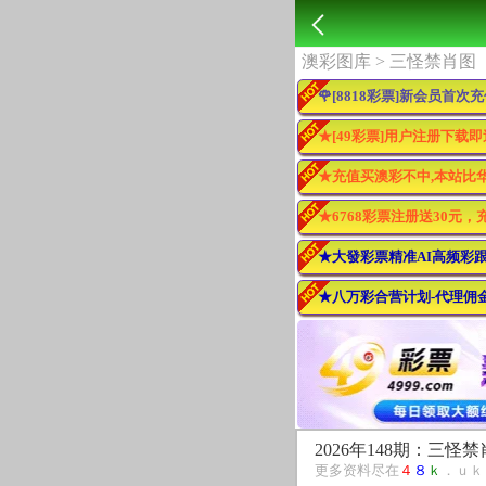
澳彩图库
> 三怪禁肖图
🌹[8818彩票]新会员首次
★[49彩票]用户注册下载即
★充值买澳彩不中,本站比华
★6768彩票注册送30元，
★大發彩票精准AI高频彩跟
★八万彩合营计划-代理佣金
2026年148期：三怪
更多资料尽在
４
８
ｋ
．ｕｋ