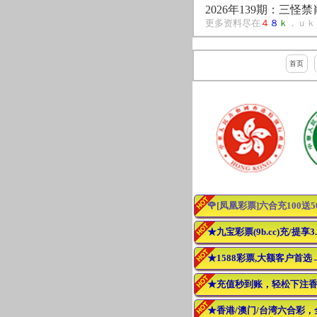
2026年139期：三怪
更多资料尽在
４
８
ｋ
．ｕｋ
首页
🌹[凤凰彩票]六合充100送
★九宝彩票(9b.cc)充/提享3
★1588彩票,大额客户首
★充值秒到账，轻松下注香
★香港/澳门/台湾六合彩，