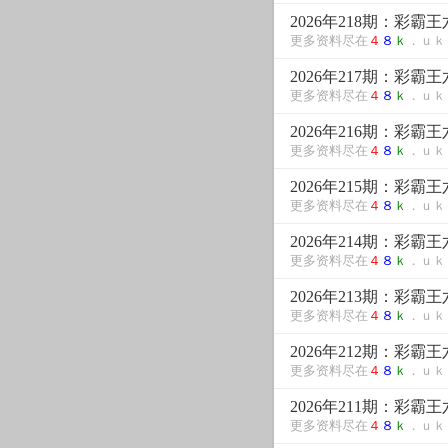
2026年218期：彩霸
更多资料尽在
４
８
ｋ
．ｕｋ
2026年217期：彩霸
更多资料尽在
４
８
ｋ
．ｕｋ
2026年216期：彩霸
更多资料尽在
４
８
ｋ
．ｕｋ
2026年215期：彩霸
更多资料尽在
４
８
ｋ
．ｕｋ
2026年214期：彩霸
更多资料尽在
４
８
ｋ
．ｕｋ
2026年213期：彩霸
更多资料尽在
４
８
ｋ
．ｕｋ
2026年212期：彩霸
更多资料尽在
４
８
ｋ
．ｕｋ
2026年211期：彩霸
更多资料尽在
４
８
ｋ
．ｕｋ