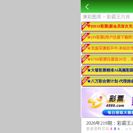
澳彩图库
> 彩霸王六肖
🌹[8818彩票]新会员首次
★[49彩票]用户注册下载即
★充值买澳彩不中,本站比华
★6768彩票注册送30元，
★大發彩票精准AI高频彩跟
★八万彩合营计划-代理佣金
2026年219期：彩霸
更多资料尽在
４
８
ｋ
．ｕｋ