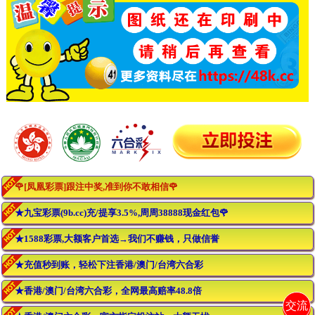
🌹[凤凰彩票]跟注中奖,准到你不敢相信🌹
★九宝彩票(9b.cc)充/提享3.5%,周周38888现金红包🌹
★1588彩票,大额客户首选→我们不赚钱，只做信誉
★充值秒到账，轻松下注香港/澳门/台湾六合彩
★香港/澳门/台湾六合彩，全网最高赔率48.8倍
交流