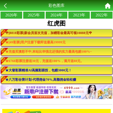
彩色图库
2026年
2025年
2024年
2023年
2022年
红虎图
🌹[8818彩票]新会员首次充值，加赠彩金最高可领10888元🌹
★[49彩票]用户注册下载即送最高19999元
★充值买澳彩不中,本站比华强北还强的实力最高包赔100%~
★6768彩票注册送30元，充值送100%，满月送88元。
★大發彩票精准AI高频彩跟投，包赔3000元！
★八万彩合营计划-代理佣金70%,高额佣金轻松赚