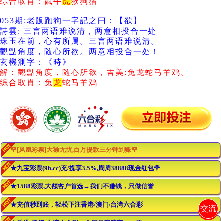
综合取肖：鼠牛
虎
猴狗猪
053期:老版跑狗一字記之曰：【欲】
詩雲: 三言两语难说清，两意相投合一处
珠玉在前，心有所属。三言两语难说清。
觀點角度，随心所欲。两意相投合一处！
玄機測字：《時》
解：觀點角度，随心所欲，吉美:兔龙蛇马羊鸡。
综合取肖：兔
龙
蛇马羊鸡
🌹[凤凰彩票]大额无忧,百万提款三分钟到账🌹
★九宝彩票(9b.cc)充/提享3.5%,周周38888现金红包🌹
★1588彩票,大额客户首选→我们不赚钱，只做信誉
★充值秒到账，轻松下注香港/澳门/台湾六合彩
交流