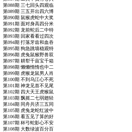
第088期 三七回头四观临
第089期 三五开出四六博
第090期 鼠猴虎蛇中大奖
第091期 面对身高四分米
第092期 龙前蛇后二中特
第093期 回家看看过四次
第094期 打落牙齿和血吞
第095期 狗急跳墙稳观特
第096期 虎兔鼠猴野兽双
第097期 耕犁千亩宝千箱
第098期 懒懒惰惰也中二
第099期 虎猴龙鼠男人肖
第100期 不到乌江心不死
第101期 神龙见首不见尾
第102期 四大天王虎猴鼠
第103期 飘摇二七弱翅轻
第104期 同舟共济三五同
第105期 虎兔龙蛇红波中
第106期 看五见了算的好
第107期 杯弓蛇影心不安
第108期 大数绿波百分百