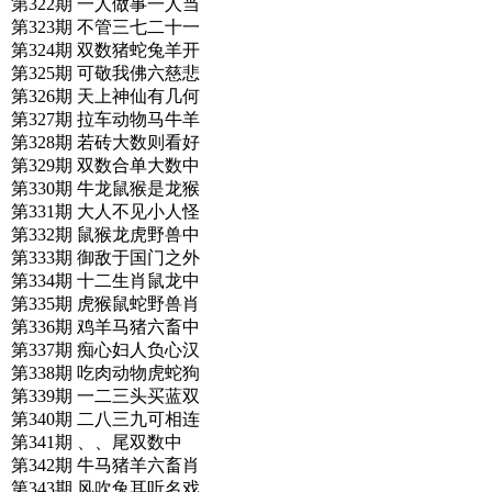
第322期 一人做事一人当
第323期 不管三七二十一
第324期 双数猪蛇兔羊开
第325期 可敬我佛六慈悲
第326期 天上神仙有几何
第327期 拉车动物马牛羊
第328期 若砖大数则看好
第329期 双数合单大数中
第330期 牛龙鼠猴是龙猴
第331期 大人不见小人怪
第332期 鼠猴龙虎野兽中
第333期 御敌于国门之外
第334期 十二生肖鼠龙中
第335期 虎猴鼠蛇野兽肖
第336期 鸡羊马猪六畜中
第337期 痴心妇人负心汉
第338期 吃肉动物虎蛇狗
第339期 一二三头买蓝双
第340期 二八三九可相连
第341期 、、尾双数中
第342期 牛马猪羊六畜肖
第343期 风吹兔耳听名戏