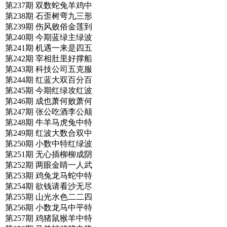
第237期 双数蛇兔羊鸡中
第238期 石歪树弯九三形
第239期 伤风败俗金莲到
第240期 今期蓝绿主绿波
第241期 机遇一来是四五
第242期 宰相肚里好撑船
第243期 科技公司五克服
第244期 红蓝大双百分百
第245期 今期红绿攻红波
第246期 成也萧何败萧何
第247期 张公吃酒李公颠
第248期 牛羊马虎兔中特
第249期 红波大数合双中
第250期 小数中特红绿波
第251期 无心插柳柳成阴
第252期 两眼金睛一人武
第253期 鸡兔龙马蛇中特
第254期 欲钱请看沙无尽
第255期 山光水色二二四
第256期 小数龙马中平特
第257期 鸡猪鼠猴羊中特