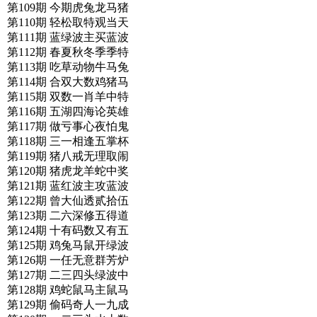
第109期 今期虎兔龙马猪
第110期 轻松取特观当天
第111期 蓝绿波主买蓝波
第112期 春夏秋冬季季特
第113期 吃草动物牛马兔
第114期 合双大数鸡猪马
第115期 双数一肖羊中特
第116期 五湖四海论英雄
第117期 做亏事心夜怕鬼
第118期 三一相逢五掌杯
第119期 猪八戒无理取闹
第120期 猪虎龙羊蛇中奖
第121期 蓝红波主攻蓝波
第122期 曾大仙透贰拾伍
第123期 二六深修五得道
第124期 十有码数又有五
第125期 鸡兔马鼠开绿波
第126期 一任无意群芳炉
第127期 二三四头绿波中
第128期 鸡蛇鼠马主鼠马
第129期 偷码奇人一九成