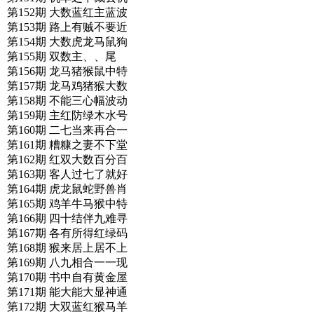
第152期 大数蓝红主蓝波
第153期 路上有贼不要近
第154期 大数虎龙马鼠狗
第155期 双数主、、尾
第156期 龙马猪猴鼠中特
第157期 龙马鸡猪猴大数
第158期 不能三心幅波动
第159期 主红防绿木水号
第160期 二七当来再合一
第161期 糟糠之妻不下堂
第162期 红双大数百分百
第163期 客人过七了就好
第164期 虎龙鼠蛇野兽肖
第165期 鸡羊牛马猴中特
第166期 四十结伴九难寻
第167期 各有所得红绿码
第168期 猴来居上居不上
第169期 八九相合一一现
第170期 书中自有黄金屋
第171期 能大能大显神通
第172期 大双蓝红猴马羊