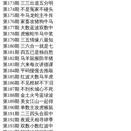
第173期 三三出道五分明
第174期 不是冤家不碰头
第175期 牛马龙蛇主牛肖
第176期 家畜攻猪狗牛马
第177期 大数蓝波双数中
第178期 虎猴蛇牛马中奖
第179期 三五情缘八最知
第180期 三六合一就是七
第181期 四五已是独自愁
第182期 马羊鼠猴防羊猪
第183期 六来每次讲德课
第184期 平码慢慢去推敲
第185期 红波大数马羊虎
第186期 不见棺材不下泪
第187期 不到长城心不死
第188期 金土火号蓝绿波
第189期 美女江山一起得
第190期 单数主攻虎猴鼠
第191期 二三四头合双中
第192期 夜观天相寻肆季
第193期 双数小数红波中