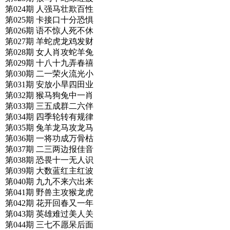
第024期 人强马壮欺百性
第025期 卡接口十分恐惧
第026期 语不惊人死不休
第027期 羊蛇虎龙鸡发财
第028期 女人肖攻蛇羊兔
第029期 十八十九弄春禧
第030期 二一荣火流光小
第031期 安放小旱四田业
第032期 猴马狗兔中一肖
第033期 三五成群二六伴
第034期 四季轮转有规律
第035期 兔羊龙马攻龙马
第036期 一将功成万骨枯
第037期 二三两边报佳音
第038期 恐畏十一无人识
第039期 大数蓝红主红波
第040期 九九不来六出来
第041期 野兽主攻猴龙虎
第042期 花开回春又一年
第043期 英雄难过美人关
第044期 三七不愿呆后面