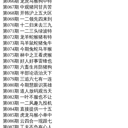
第066期 龙虎马猴狗中特
第067期 中观猪同甘共苦
第068期 开韩沪上五大区
第069期 一二领先四来到
第070期 十二归来去三九
第071期 一二三头绿波特
第072期 龙羊蛇猴猪有特
第073期 马羊鼠蛇猪兔牛
第074期 今期兔蛇马羊猴
第075期 林中之王看虎猴
第076期 好人好事雷锋也
第077期 六畜生肖防猪狗
第078期 半部论语治天下
第079期 三追六七有一连
第080期 今期慧眼识英雄
第081期 道人放码观当天
第082期 一叶不服也不让
第083期 一二风趣九投机
第084期 直接提供一十五
第085期 虎龙马猴小单中
第086期 云四合一现跟七
第087期 工夫不负有心人