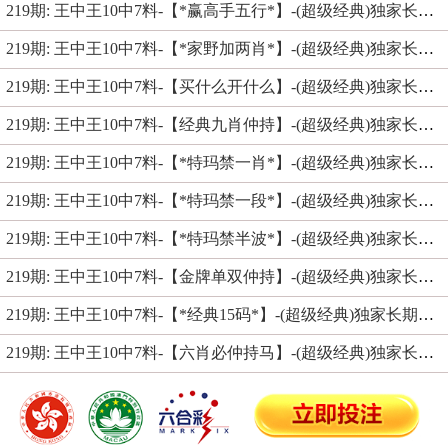
219期: 王中王10中7料-【*赢高手五行*】-(超级经典)独家长期发表
219期: 王中王10中7料-【*家野加两肖*】-(超级经典)独家长期发表
219期: 王中王10中7料-【买什么开什么】-(超级经典)独家长期发表
219期: 王中王10中7料-【经典九肖仲持】-(超级经典)独家长期发表
219期: 王中王10中7料-【*特玛禁一肖*】-(超级经典)独家长期发表
219期: 王中王10中7料-【*特玛禁一段*】-(超级经典)独家长期发表
219期: 王中王10中7料-【*特玛禁半波*】-(超级经典)独家长期发表
219期: 王中王10中7料-【金牌单双仲持】-(超级经典)独家长期发表
219期: 王中王10中7料-【*经典15码*】-(超级经典)独家长期发表
219期: 王中王10中7料-【六肖必仲持马】-(超级经典)独家长期发表