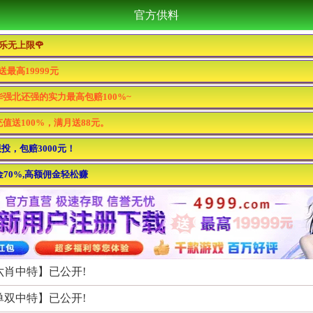
官方供料
娱乐无上限🌹
送最高19999元
强北还强的实力最高包赔100%~
充值送100%，满月送88元。
投，包赔3000元！
70%,高额佣金轻松赚
【六肖中特】已公开!
【单双中特】已公开!