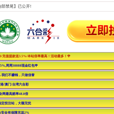
【内部禁尾】已公开!
50/充值提款送3.5%/本站倍率最高！活动最多！🌹
.5%,周周38888现金红包🌹
选→我们不赚钱，只做信誉
港/澳门/台湾六合彩
全网最高赔率48.8倍
指定投注站，大额无忧
金安全有保障充送2%