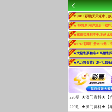
🌹[8818彩票]天天返水，
★[49彩票]用户注册下载即
★充值买澳彩不中,本站比华
★6768彩票注册送30元，
★大發彩票精准AI高频彩跟
★八万彩合营计划-代理佣金
220期: ★澳门资料★
220期: ★澳门资料★