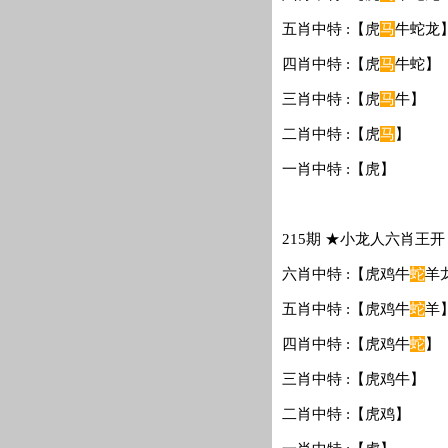
五肖中特 :【虎
马
牛蛇龙
四肖中特 :【虎
马
牛蛇】
三肖中特 :【虎
马
牛】
二肖中特 :【虎
马
】
一肖中特 :【虎】
215期 ★小龙人六肖王开 1
六肖中特 :【虎鸡牛
蛇
羊
五肖中特 :【虎鸡牛
蛇
羊
四肖中特 :【虎鸡牛
蛇
】
三肖中特 :【虎鸡牛】
二肖中特 :【虎鸡】