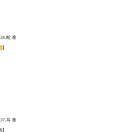
6,蛇 准
蛇
】
】
7,马 准
鸡】