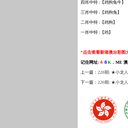
四肖中特 :【鸡狗兔牛】
三肖中特 :【鸡狗兔】
二肖中特 :【鸡狗】
一肖中特 :【鸡】
*点击查看新港澳台彩图
记住网址:
４
８
K
．ME 
上一篇：
220期: ★小
下一篇：
220期: ★小