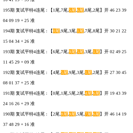
195期 复试平特4连尾 : 【1尾,7尾,
5尾
,
6尾
,8尾,2尾】开 46 23 39
04 09 19 + 25 准
194期 复试平特4连尾 : 【
0尾
,9尾,3尾,
1尾
,7尾,8尾】开 30 21 22
15 04 34 + 26 准
193期 复试平特4连尾 : 【6尾,7尾,
9尾
,
5尾
,3尾,
1尾
】开 02 49 25
11 45 29 + 09 准
192期 复试平特4连尾 : 【4尾,
5尾
,9尾,3尾,
1尾
,2尾】开 27 30 45
08 01 37 + 25 准
191期 复试平特4连尾 : 【0尾,1尾,5尾,2尾,
4尾
,
6尾
】开 19 43 39
24 16 26 + 29 准
190期 复试平特4连尾 : 【2尾,
8尾
,
9尾
,5尾,
7尾
,
6尾
】开 46 14 19
37 48 29 + 16 准