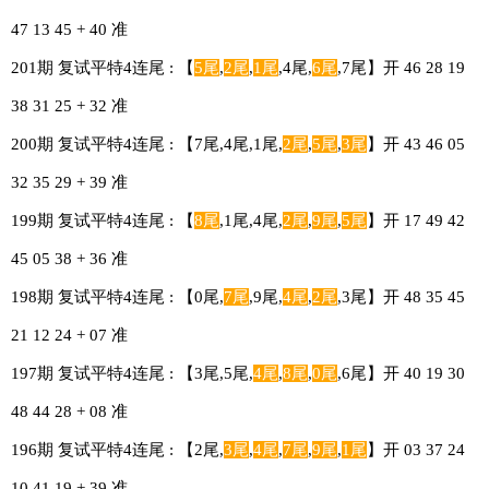
47 13 45 + 40 准
201期 复试平特4连尾 : 【
5尾
,
2尾
,
1尾
,4尾,
6尾
,7尾】开 46 28 19
38 31 25 + 32 准
200期 复试平特4连尾 : 【7尾,4尾,1尾,
2尾
,
5尾
,
3尾
】开 43 46 05
32 35 29 + 39 准
199期 复试平特4连尾 : 【
8尾
,1尾,4尾,
2尾
,
9尾
,
5尾
】开 17 49 42
45 05 38 + 36 准
198期 复试平特4连尾 : 【0尾,
7尾
,9尾,
4尾
,
2尾
,3尾】开 48 35 45
21 12 24 + 07 准
197期 复试平特4连尾 : 【3尾,5尾,
4尾
,
8尾
,
0尾
,6尾】开 40 19 30
48 44 28 + 08 准
196期 复试平特4连尾 : 【2尾,
3尾
,
4尾
,
7尾
,
9尾
,
1尾
】开 03 37 24
10 41 19 + 39 准