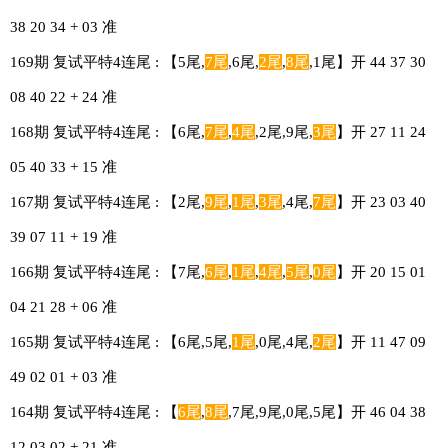
38 20 34 + 03 准
169期 复试平特4连尾 : 【5尾,
7尾
,6尾,
2尾
,
8尾
,1尾】开 44 37 30
08 40 22 + 24 准
168期 复试平特4连尾 : 【6尾,
7尾
,
4尾
,2尾,9尾,
3尾
】开 27 11 24
05 40 33 + 15 准
167期 复试平特4连尾 : 【2尾,
9尾
,
1尾
,
3尾
,4尾,
7尾
】开 23 03 40
39 07 11 + 19 准
166期 复试平特4连尾 : 【7尾,
6尾
,
1尾
,
4尾
,
5尾
,
0尾
】开 20 15 01
04 21 28 + 06 准
165期 复试平特4连尾 : 【6尾,5尾,
1尾
,0尾,4尾,
2尾
】开 11 47 09
49 02 01 + 03 准
164期 复试平特4连尾 : 【
6尾
,
8尾
,7尾,9尾,0尾,5尾】开 46 04 38
12 03 02 + 21 准