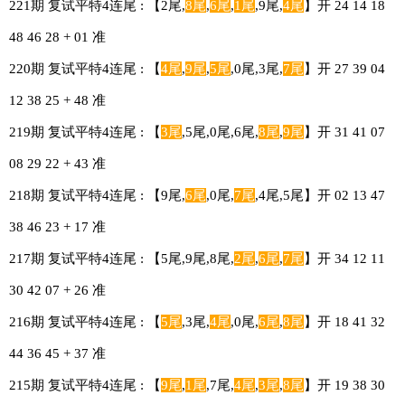
221期 复试平特4连尾 : 【2尾,
8尾
,
6尾
,
1尾
,9尾,
4尾
】开 24 14 18
48 46 28 + 01 准
220期 复试平特4连尾 : 【
4尾
,
9尾
,
5尾
,0尾,3尾,
7尾
】开 27 39 04
12 38 25 + 48 准
219期 复试平特4连尾 : 【
3尾
,5尾,0尾,6尾,
8尾
,
9尾
】开 31 41 07
08 29 22 + 43 准
218期 复试平特4连尾 : 【9尾,
6尾
,0尾,
7尾
,4尾,5尾】开 02 13 47
38 46 23 + 17 准
217期 复试平特4连尾 : 【5尾,9尾,8尾,
2尾
,
6尾
,
7尾
】开 34 12 11
30 42 07 + 26 准
216期 复试平特4连尾 : 【
5尾
,3尾,
4尾
,0尾,
6尾
,
8尾
】开 18 41 32
44 36 45 + 37 准
215期 复试平特4连尾 : 【
9尾
,
1尾
,7尾,
4尾
,
3尾
,
8尾
】开 19 38 30