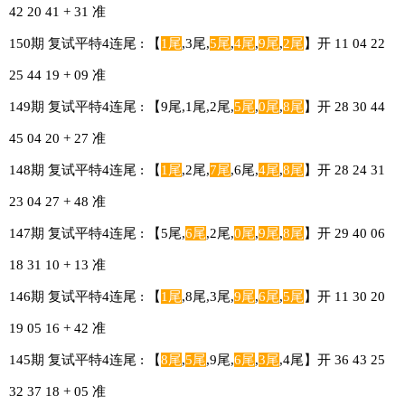
42 20 41 + 31 准
150期 复试平特4连尾 : 【
1尾
,3尾,
5尾
,
4尾
,
9尾
,
2尾
】开 11 04 22
25 44 19 + 09 准
149期 复试平特4连尾 : 【9尾,1尾,2尾,
5尾
,
0尾
,
8尾
】开 28 30 44
45 04 20 + 27 准
148期 复试平特4连尾 : 【
1尾
,2尾,
7尾
,6尾,
4尾
,
8尾
】开 28 24 31
23 04 27 + 48 准
147期 复试平特4连尾 : 【5尾,
6尾
,2尾,
0尾
,
9尾
,
8尾
】开 29 40 06
18 31 10 + 13 准
146期 复试平特4连尾 : 【
1尾
,8尾,3尾,
9尾
,
6尾
,
5尾
】开 11 30 20
19 05 16 + 42 准
145期 复试平特4连尾 : 【
8尾
,
5尾
,9尾,
6尾
,
3尾
,4尾】开 36 43 25
32 37 18 + 05 准