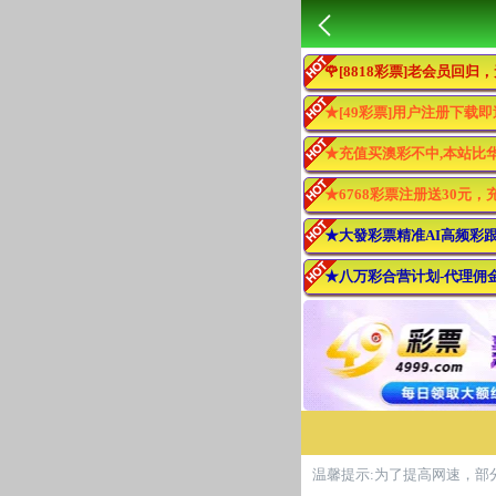
🌹[8818彩票]老会员回
★[49彩票]用户注册下载即
★充值买澳彩不中,本站比华
★6768彩票注册送30元，
★大發彩票精准AI高频彩跟
★八万彩合营计划-代理佣金
温馨提示:为了提高网速，部