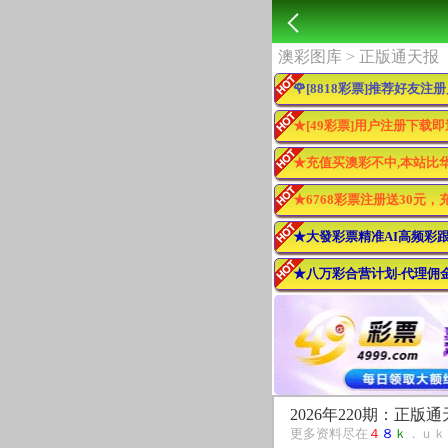
澳彩图库
> 正版通天报
🌹[8818彩票]推荐好友注
★[49彩票]用户注册下载即
★充值买澳彩不中,本站比华
★6768彩票注册送30元，
★大發彩票精准AI高频彩跟
★八万彩合营计划-代理佣金
2026年220期：正版
更多资料尽在
４
８
ｋ
．ｕｋ