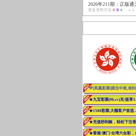
2026年211期：正版
更多资料尽在
４
８
ｋ
．ｕｋ
🌹[凤凰彩票]跟注中奖,准
★九宝彩票(9b.cc)充/提享3
★1588彩票,大额客户首
★充值秒到账，轻松下注香
★香港/澳门/台湾六合彩，