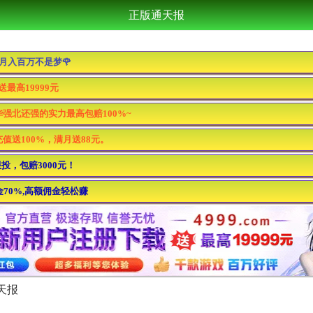
正版通天报
册月入百万不是梦🌹
送最高19999元
强北还强的实力最高包赔100%~
充值送100%，满月送88元。
投，包赔3000元！
70%,高额佣金轻松赚
通天报