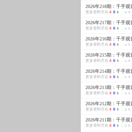
2026年218期：千手
更多资料尽在
４
８
ｋ
．ｕｋ
2026年217期：千手
更多资料尽在
４
８
ｋ
．ｕｋ
2026年216期：千手
更多资料尽在
４
８
ｋ
．ｕｋ
2026年215期：千手
更多资料尽在
４
８
ｋ
．ｕｋ
2026年214期：千手
更多资料尽在
４
８
ｋ
．ｕｋ
2026年213期：千手
更多资料尽在
４
８
ｋ
．ｕｋ
2026年212期：千手
更多资料尽在
４
８
ｋ
．ｕｋ
2026年211期：千手
更多资料尽在
４
８
ｋ
．ｕｋ