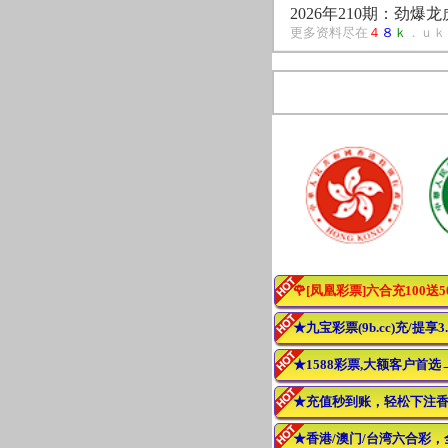
2026年210期：劲爆
更多资料尽在
４
８
ｋ
．ｕｋ
🌹[凤凰彩票]六合充100送
★九宝彩票(9b.cc)充/提享3
★1588彩票,大额客户首
★充值秒到账，轻松下注香
★香港/澳门/台湾六合彩，