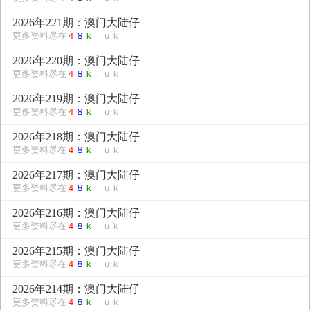
2026年221期：澳门大陆仔
更多资料尽在
４
８
ｋ
．ｕｋ
2026年220期：澳门大陆仔
更多资料尽在
４
８
ｋ
．ｕｋ
2026年219期：澳门大陆仔
更多资料尽在
４
８
ｋ
．ｕｋ
2026年218期：澳门大陆仔
更多资料尽在
４
８
ｋ
．ｕｋ
2026年217期：澳门大陆仔
更多资料尽在
４
８
ｋ
．ｕｋ
2026年216期：澳门大陆仔
更多资料尽在
４
８
ｋ
．ｕｋ
2026年215期：澳门大陆仔
更多资料尽在
４
８
ｋ
．ｕｋ
2026年214期：澳门大陆仔
更多资料尽在
４
８
ｋ
．ｕｋ