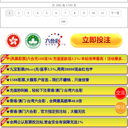
共 1685 条 1/169 页
1
2
3
4
5
6
7
8
9
10
11
下一页
169
🌹[凤凰彩票]六合充100送50/充值提款送3.5%/本站倍率最高！活动最多！🌹
★九宝彩票(9b.cc)充/提享3.5%,周周38888现金红包🌹
★1588彩票,大额客户首选→我们不赚钱，只做信誉
★充值秒到账，轻松下注香港/澳门/台湾六合彩
交流
★香港/澳门/台湾六合彩，全网最高赔率48.8倍
投注
★香港/澳门六合彩，官方指定投注站，大额无忧
★全网公认彩票投注站,资金安全有保障充送2%