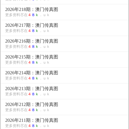
2026年218期：澳门传真图
更多资料尽在
４
８
ｋ
．ｕｋ
2026年217期：澳门传真图
更多资料尽在
４
８
ｋ
．ｕｋ
2026年216期：澳门传真图
更多资料尽在
４
８
ｋ
．ｕｋ
2026年215期：澳门传真图
更多资料尽在
４
８
ｋ
．ｕｋ
2026年214期：澳门传真图
更多资料尽在
４
８
ｋ
．ｕｋ
2026年213期：澳门传真图
更多资料尽在
４
８
ｋ
．ｕｋ
2026年212期：澳门传真图
更多资料尽在
４
８
ｋ
．ｕｋ
2026年211期：澳门传真图
更多资料尽在
４
８
ｋ
．ｕｋ