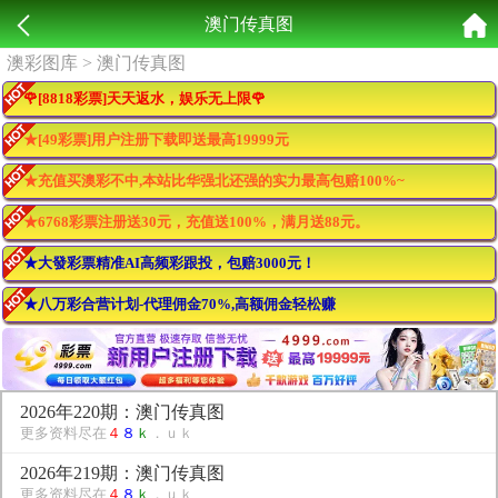
澳门传真图
澳彩图库
> 澳门传真图
🌹[8818彩票]天天返水，娱乐无上限🌹
★[49彩票]用户注册下载即送最高19999元
★充值买澳彩不中,本站比华强北还强的实力最高包赔100%~
★6768彩票注册送30元，充值送100%，满月送88元。
★大發彩票精准AI高频彩跟投，包赔3000元！
★八万彩合营计划-代理佣金70%,高额佣金轻松赚
2026年220期：澳门传真图
更多资料尽在
４
８
ｋ
．ｕｋ
2026年219期：澳门传真图
更多资料尽在
４
８
ｋ
．ｕｋ