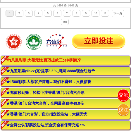
共 1686 条 1/169 页
1
2
3
4
5
6
7
8
9
10
11
下一页
169
🌹[凤凰彩票]大额无忧,百万提款三分钟到账🌹
★九宝彩票(9b.cc)充/提享3.5%,周周38888现金红包🌹
★1588彩票,大额客户首选→我们不赚钱，只做信誉
★充值秒到账，轻松下注香港/澳门/台湾六合彩
交流
★香港/澳门/台湾六合彩，全网最高赔率48.8倍
投注
★香港/澳门六合彩，官方指定投注站，大额无忧
★全网公认彩票投注站,资金安全有保障充送2%