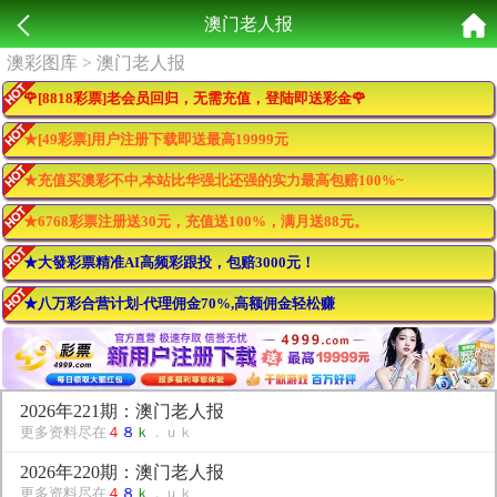
澳门老人报
澳彩图库
> 澳门老人报
🌹[8818彩票]老会员回归，无需充值，登陆即送彩金🌹
★[49彩票]用户注册下载即送最高19999元
★充值买澳彩不中,本站比华强北还强的实力最高包赔100%~
★6768彩票注册送30元，充值送100%，满月送88元。
★大發彩票精准AI高频彩跟投，包赔3000元！
★八万彩合营计划-代理佣金70%,高额佣金轻松赚
2026年221期：澳门老人报
更多资料尽在
４
８
ｋ
．ｕｋ
2026年220期：澳门老人报
更多资料尽在
４
８
ｋ
．ｕｋ