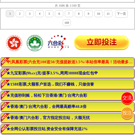
共 1686 条 1/169 页
1
2
3
4
5
6
7
8
9
10
11
下一页
169
🌹[凤凰彩票]六合充100送50/充值提款送3.5%/本站倍率最高！活动最多！🌹
★九宝彩票(9b.cc)充/提享3.5%,周周38888现金红包🌹
★1588彩票,大额客户首选→我们不赚钱，只做信誉
★充值秒到账，轻松下注香港/澳门/台湾六合彩
交流
★香港/澳门/台湾六合彩，全网最高赔率48.8倍
投注
★香港/澳门六合彩，官方指定投注站，大额无忧
★全网公认彩票投注站,资金安全有保障充送2%