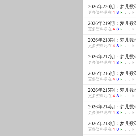
2026年220期：梦儿
更多资料尽在
４
８
ｋ
．ｕｋ
2026年219期：梦儿
更多资料尽在
４
８
ｋ
．ｕｋ
2026年218期：梦儿
更多资料尽在
４
８
ｋ
．ｕｋ
2026年217期：梦儿
更多资料尽在
４
８
ｋ
．ｕｋ
2026年216期：梦儿
更多资料尽在
４
８
ｋ
．ｕｋ
2026年215期：梦儿
更多资料尽在
４
８
ｋ
．ｕｋ
2026年214期：梦儿
更多资料尽在
４
８
ｋ
．ｕｋ
2026年213期：梦儿
更多资料尽在
４
８
ｋ
．ｕｋ