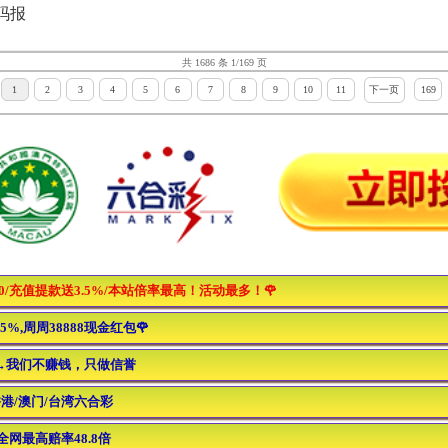
数码报
共 1686 条 1/169 页
1
2
3
4
5
6
7
8
9
10
11
下一页
169
50/充值提款送3.5%/本站倍率最高！活动最多！🌹
.5%,周周38888现金红包🌹
选→我们不赚钱，只做信誉
港/澳门/台湾六合彩
全网最高赔率48.8倍