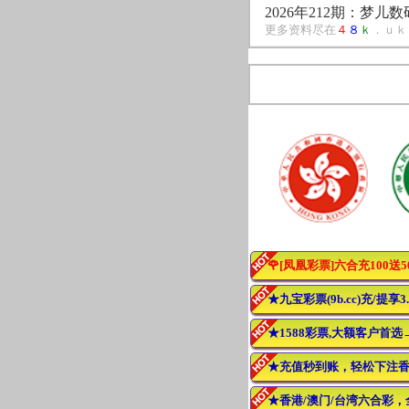
2026年212期：梦儿
更多资料尽在
４
８
ｋ
．ｕｋ
🌹[凤凰彩票]六合充100送
★九宝彩票(9b.cc)充/提享3
★1588彩票,大额客户首
★充值秒到账，轻松下注香
★香港/澳门/台湾六合彩，