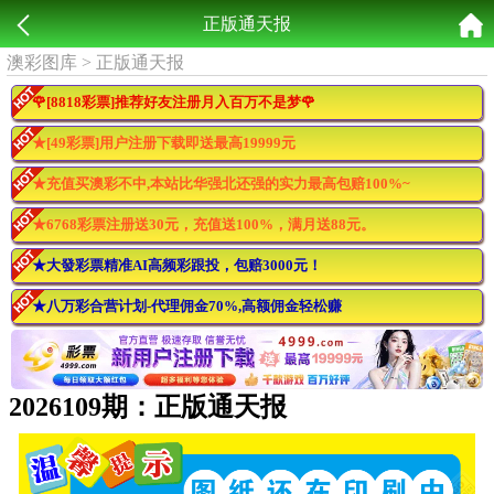
正版通天报
澳彩图库
>
正版通天报
🌹[8818彩票]推荐好友注册月入百万不是梦🌹
★[49彩票]用户注册下载即送最高19999元
★充值买澳彩不中,本站比华强北还强的实力最高包赔100%~
★6768彩票注册送30元，充值送100%，满月送88元。
★大發彩票精准AI高频彩跟投，包赔3000元！
★八万彩合营计划-代理佣金70%,高额佣金轻松赚
2026109期：正版通天报