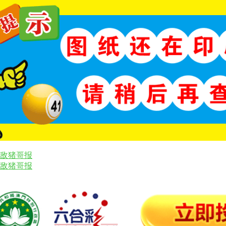
无敌猪哥报
无敌猪哥报