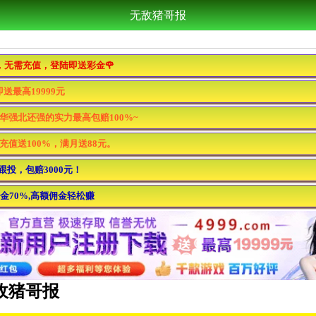
无敌猪哥报
回归，无需充值，登陆即送彩金🌹
送最高19999元
华强北还强的实力最高包赔100%~
，充值送100%，满月送88元。
跟投，包赔3000元！
金70%,高额佣金轻松赚
无敌猪哥报