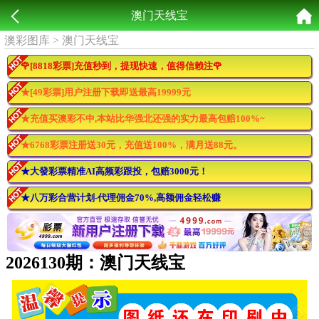
澳门天线宝
澳彩图库
>
澳门天线宝
🌹[8818彩票]充值秒到，提现快速，值得信赖注🌹
★[49彩票]用户注册下载即送最高19999元
★充值买澳彩不中,本站比华强北还强的实力最高包赔100%~
★6768彩票注册送30元，充值送100%，满月送88元。
★大發彩票精准AI高频彩跟投，包赔3000元！
★八万彩合营计划-代理佣金70%,高额佣金轻松赚
2026130期：澳门天线宝