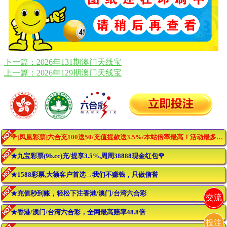
下一篇：2026年131期澳门天线宝
上一篇：2026年129期澳门天线宝
🌹[凤凰彩票]六合充100送50/充值提款送3.5%/本站倍率最高！活动最多！🌹
★九宝彩票(9b.cc)充/提享3.5%,周周38888现金红包🌹
★1588彩票,大额客户首选→我们不赚钱，只做信誉
★充值秒到账，轻松下注香港/澳门/台湾六合彩
交流
★香港/澳门/台湾六合彩，全网最高赔率48.8倍
投注