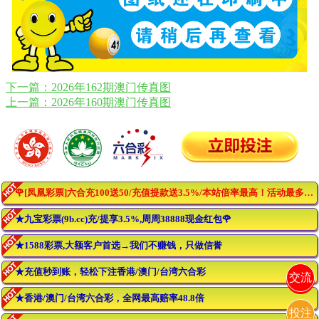
下一篇：2026年162期澳门传真图
上一篇：2026年160期澳门传真图
🌹[凤凰彩票]六合充100送50/充值提款送3.5%/本站倍率最高！活动最多！🌹
★九宝彩票(9b.cc)充/提享3.5%,周周38888现金红包🌹
★1588彩票,大额客户首选→我们不赚钱，只做信誉
★充值秒到账，轻松下注香港/澳门/台湾六合彩
交流
★香港/澳门/台湾六合彩，全网最高赔率48.8倍
投注