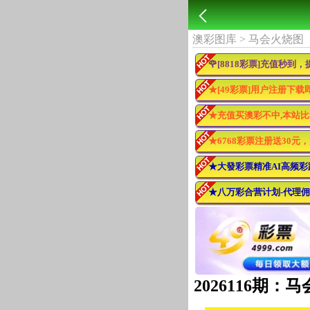
澳彩图库
>
马会火烧图
🌹[8818彩票]充值秒到
★[49彩票]用户注册下载即
★充值买澳彩不中,本站比
★6768彩票注册送30元
★大發彩票精准AI高频彩
★八万彩合营计划-代理佣
2026116期：