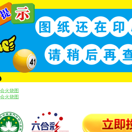
马会火烧图
马会火烧图