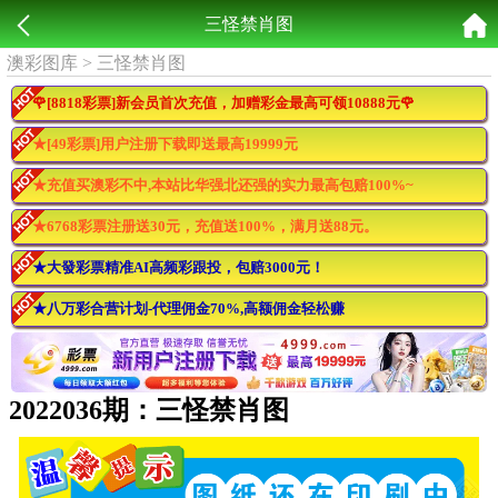
三怪禁肖图
澳彩图库
>
三怪禁肖图
🌹[8818彩票]新会员首次充值，加赠彩金最高可领10888元🌹
★[49彩票]用户注册下载即送最高19999元
★充值买澳彩不中,本站比华强北还强的实力最高包赔100%~
★6768彩票注册送30元，充值送100%，满月送88元。
★大發彩票精准AI高频彩跟投，包赔3000元！
★八万彩合营计划-代理佣金70%,高额佣金轻松赚
2022036期：三怪禁肖图