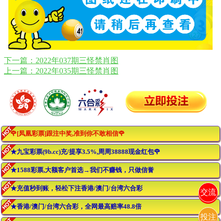
下一篇：2022年037期三怪禁肖图
上一篇：2022年035期三怪禁肖图
🌹[凤凰彩票]跟注中奖,准到你不敢相信🌹
★九宝彩票(9b.cc)充/提享3.5%,周周38888现金红包🌹
★1588彩票,大额客户首选→我们不赚钱，只做信誉
★充值秒到账，轻松下注香港/澳门/台湾六合彩
交流
★香港/澳门/台湾六合彩，全网最高赔率48.8倍
投注